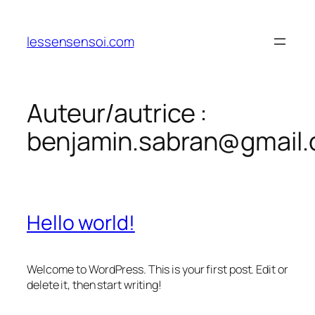
Aller
au
lessensensoi.com
contenu
Auteur/autrice :
benjamin.sabran@gmail
Hello world!
Welcome to WordPress. This is your first post. Edit or
delete it, then start writing!